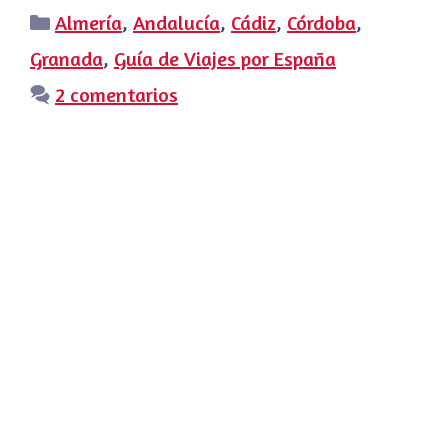
Categorías
Almería
,
Andalucía
,
Cádiz
,
Córdoba
,
Granada
,
Guía de Viajes por España
2 comentarios