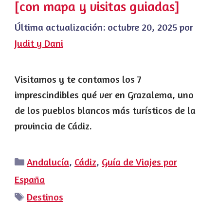
[con mapa y visitas guiadas]
Última actualización:
octubre 20, 2025
por
Judit y Dani
Visitamos y te contamos los 7
imprescindibles qué ver en Grazalema, uno
de los pueblos blancos más turísticos de la
provincia de Cádiz.
Categorías
Andalucía
,
Cádiz
,
Guía de Viajes por
España
Etiquetas
Destinos