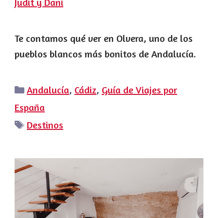
Judit y Dani
Te contamos qué ver en Olvera, uno de los
pueblos blancos más bonitos de Andalucía.
Categorías
Andalucía
,
Cádiz
,
Guía de Viajes por
España
Etiquetas
Destinos