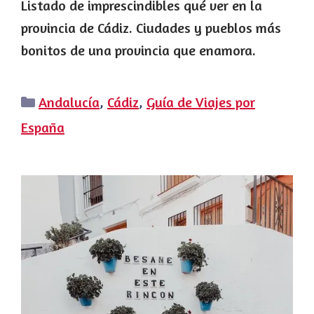
Listado de imprescindibles qué ver en la
provincia de Cádiz. Ciudades y pueblos más
bonitos de una provincia que enamora.
Categorías
Andalucía
,
Cádiz
,
Guía de Viajes por
España