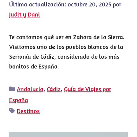
Última actualización:
octubre 20, 2025
por
Judit y Dani
Te contamos qué ver en Zahara de la Sierra.
Visitamos uno de los pueblos blancos de la
Serranía de Cádiz, considerado de los más
bonitos de España.
Categorías
Andalucía
,
Cádiz
,
Guía de Viajes por
España
Etiquetas
Destinos