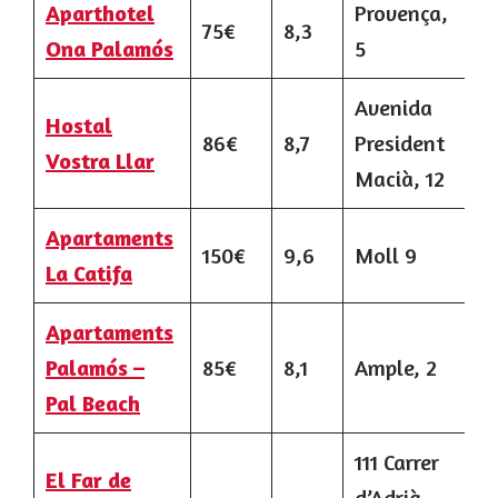
Aparthotel
Provença,
75€
8,3
Ona Palamós
5
Avenida
Hostal
86€
8,7
President
Vostra Llar
Macià, 12
Apartaments
150€
9,6
Moll 9
La Catifa
Apartaments
Palamós –
85€
8,1
Ample, 2
Pal Beach
111 Carrer
El Far de
d’Adrià