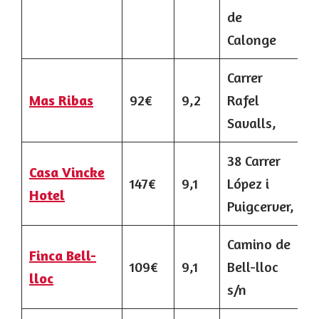
de
Calonge
Carrer
Mas Ribas
92€
9,2
Rafel
Savalls,
38 Carrer
Casa Vincke
147€
9,1
López i
Hotel
Puigcerver,
Camino de
Finca Bell-
109€
9,1
Bell-lloc
lloc
s/n