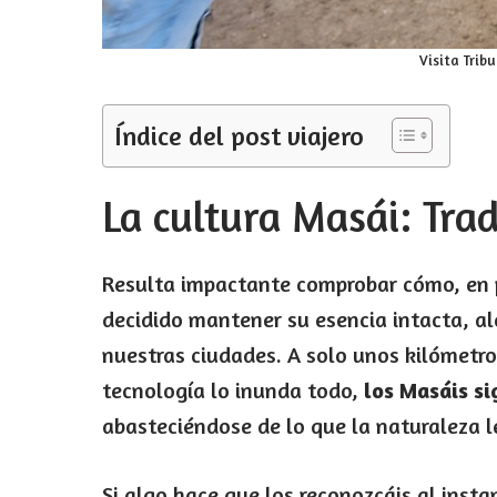
Visita Trib
Índice del post viajero
La cultura Masái: Trad
Resulta impactante comprobar cómo, en 
decidido mantener su esencia intacta, ale
nuestras ciudades. A solo unos kilómetro
tecnología lo inunda todo,
los Masáis si
abasteciéndose de lo que la naturaleza le
Si algo hace que los reconozcáis al insta