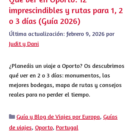
imprescindibles y rutas para 1, 2
o 3 días (Guía 2026)
Última actualización:
febrero 9, 2026
por
Judit y Dani
¿Planeáis un viaje a Oporto? Os descubrimos
qué ver en 2 o 3 días: monumentos, las
mejores bodegas, mapa de rutas y consejos
reales para no perder el tiempo.
Categorías
Guía y Blog de Viajes por Europa
,
Guías
de viajes
,
Oporto
,
Portugal