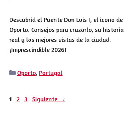
Descubrid el Puente Don Luis I, el icono de
Oporto. Consejos para cruzarlo, su historia
real y las mejores vistas de la ciudad.
¡Imprescindible 2026!
Categorías
Oporto
,
Portugal
Página
Página
Página
1
2
3
Siguiente
→