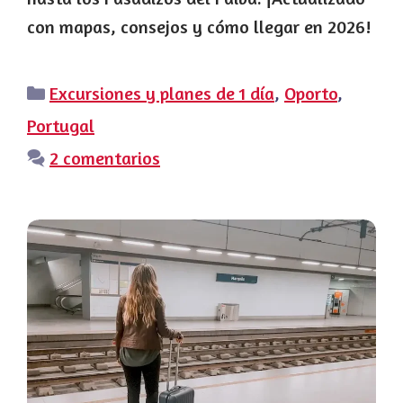
con mapas, consejos y cómo llegar en 2026!
Categorías
Excursiones y planes de 1 día
,
Oporto
,
Portugal
2 comentarios