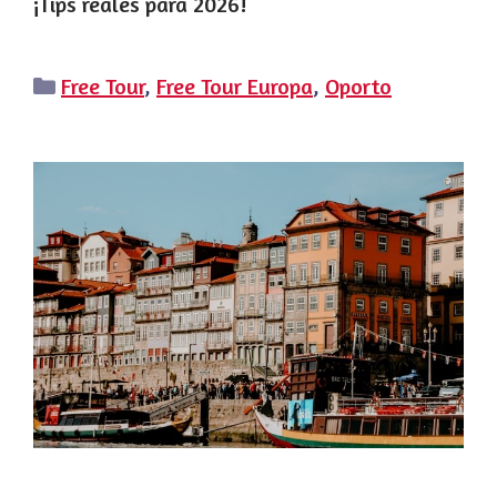
¡Tips reales para 2026!
Categorías
Free Tour
,
Free Tour Europa
,
Oporto