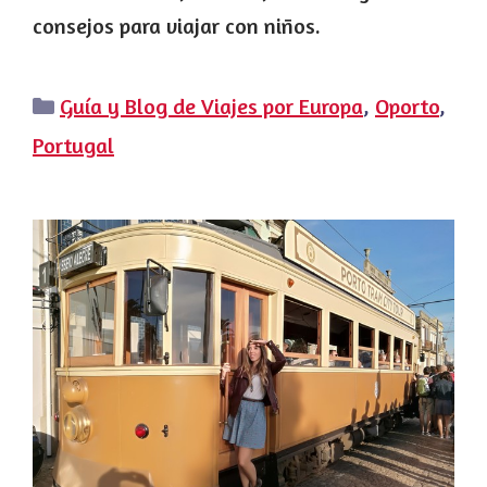
consejos para viajar con niños.
Categorías
Guía y Blog de Viajes por Europa
,
Oporto
,
Portugal