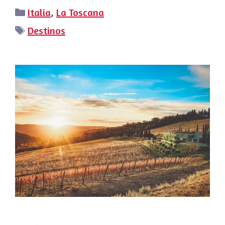
Categorías
Italia
,
La Toscana
Etiquetas
Destinos