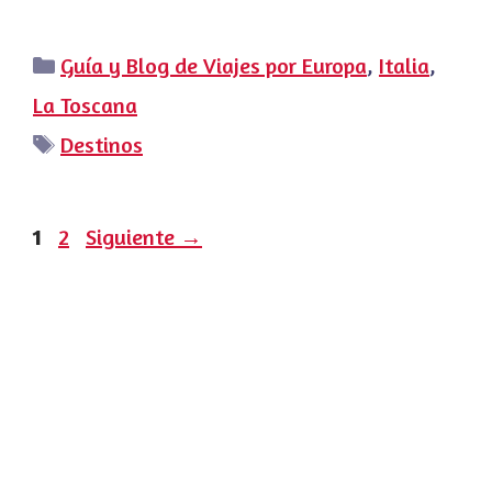
Categorías
Guía y Blog de Viajes por Europa
,
Italia
,
La Toscana
Etiquetas
Destinos
Página
Página
1
2
Siguiente
→