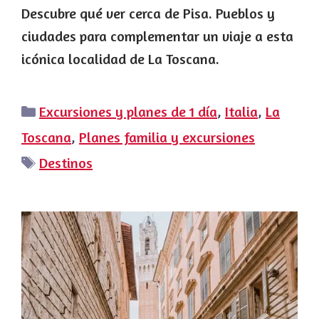
Descubre qué ver cerca de Pisa. Pueblos y
ciudades para complementar un viaje a esta
icónica localidad de La Toscana.
Categorías
Excursiones y planes de 1 día
,
Italia
,
La
Toscana
,
Planes familia y excursiones
Etiquetas
Destinos