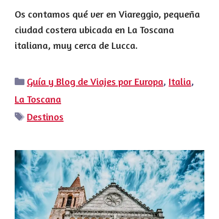
Os contamos qué ver en Viareggio, pequeña
ciudad costera ubicada en La Toscana
italiana, muy cerca de Lucca.
Categorías
Guía y Blog de Viajes por Europa
,
Italia
,
La Toscana
Etiquetas
Destinos