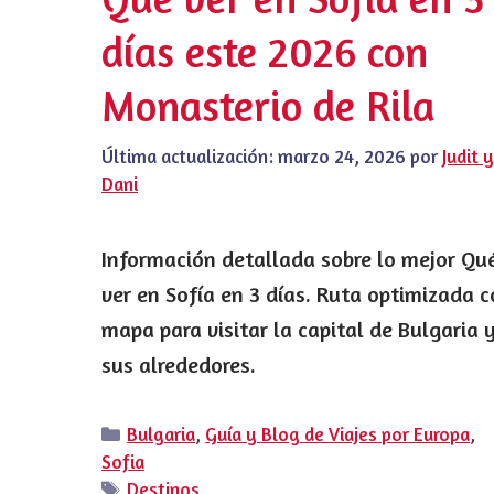
días este 2026 con
Monasterio de Rila
Última actualización:
marzo 24, 2026
por
Judit y
Dani
Información detallada sobre lo mejor Qu
ver en Sofía en 3 días. Ruta optimizada 
mapa para visitar la capital de Bulgaria 
sus alrededores.
Categorías
Bulgaria
,
Guía y Blog de Viajes por Europa
,
Sofia
Etiquetas
Destinos