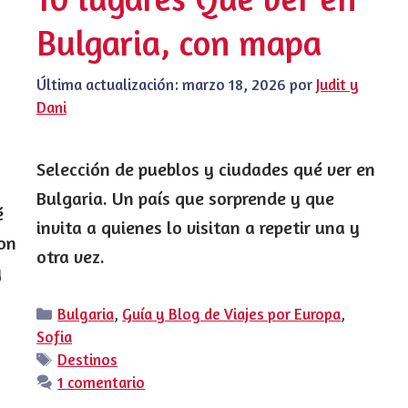
Bulgaria, con mapa
Última actualización:
marzo 18, 2026
por
Judit y
Dani
Selección de pueblos y ciudades qué ver en
Bulgaria. Un país que sorprende y que
é
invita a quienes lo visitan a repetir una y
con
otra vez.
y
Categorías
Bulgaria
,
Guía y Blog de Viajes por Europa
,
Sofia
Etiquetas
Destinos
1 comentario