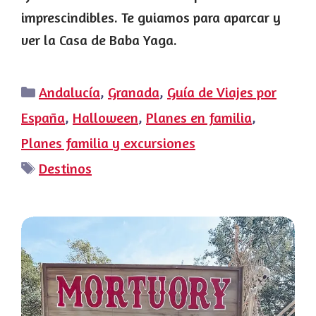
imprescindibles. Te guiamos para aparcar y
ver la Casa de Baba Yaga.
Categorías
Andalucía
,
Granada
,
Guía de Viajes por
España
,
Halloween
,
Planes en familia
,
Planes familia y excursiones
Etiquetas
Destinos