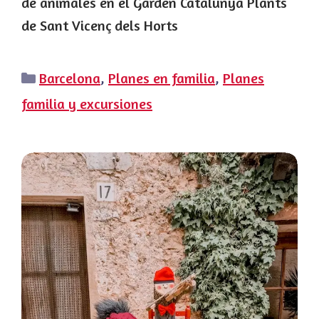
de animales en el Garden Catalunya Plants
de Sant Vicenç dels Horts
Categorías
Barcelona
,
Planes en familia
,
Planes
familia y excursiones