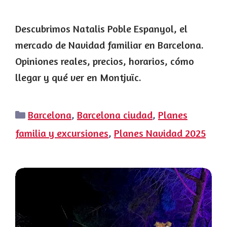
Descubrimos Natalis Poble Espanyol, el
mercado de Navidad familiar en Barcelona.
Opiniones reales, precios, horarios, cómo
llegar y qué ver en Montjuïc.
Categorías
Barcelona
,
Barcelona ciudad
,
Planes
familia y excursiones
,
Planes Navidad 2025