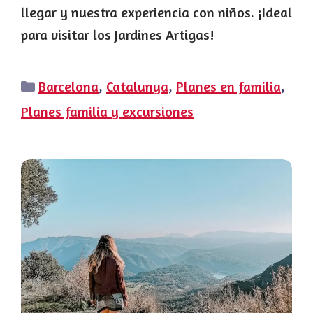
llegar y nuestra experiencia con niños. ¡Ideal
para visitar los Jardines Artigas!
Categorías
Barcelona
,
Catalunya
,
Planes en familia
,
Planes familia y excursiones