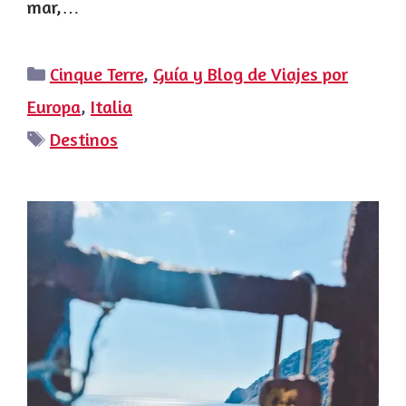
mar,…
Categorías
Cinque Terre
,
Guía y Blog de Viajes por
Europa
,
Italia
Etiquetas
Destinos