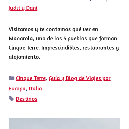
Judit y Dani
Visitamos y te contamos qué ver en
Manarola, uno de los 5 pueblos que forman
Cinque Terre. Imprescindibles, restaurantes y
alojamiento.
Categorías
Cinque Terre
,
Guía y Blog de Viajes por
Europa
,
Italia
Etiquetas
Destinos