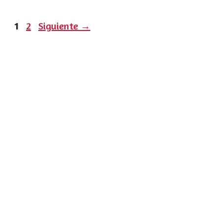
Página
Página
1
2
Siguiente
→