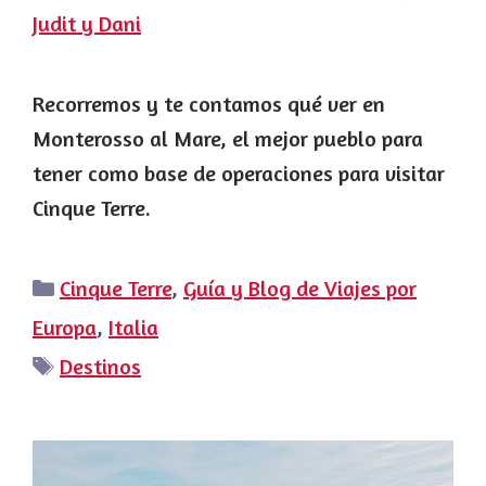
Judit y Dani
Recorremos y te contamos qué ver en
Monterosso al Mare, el mejor pueblo para
tener como base de operaciones para visitar
Cinque Terre.
Categorías
Cinque Terre
,
Guía y Blog de Viajes por
Europa
,
Italia
Etiquetas
Destinos