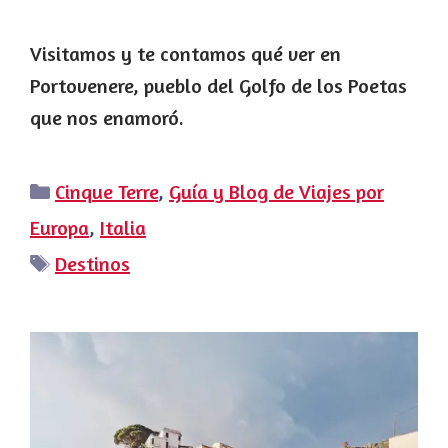
Visitamos y te contamos qué ver en
Portovenere, pueblo del Golfo de los Poetas
que nos enamoró.
Categorías
Cinque Terre
,
Guía y Blog de Viajes por
Europa
,
Italia
Etiquetas
Destinos