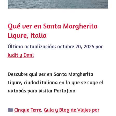
Qué ver en Santa Margherita
Ligure, Italia
Última actualización:
octubre 20, 2025
por
Judit y Dani
Descubre qué ver en Santa Margherita
Ligure, ciudad italiana en la que se coge el
autobús para visitar Portofino.
Categorías
Cinque Terre
,
Guía y Blog de Viajes por