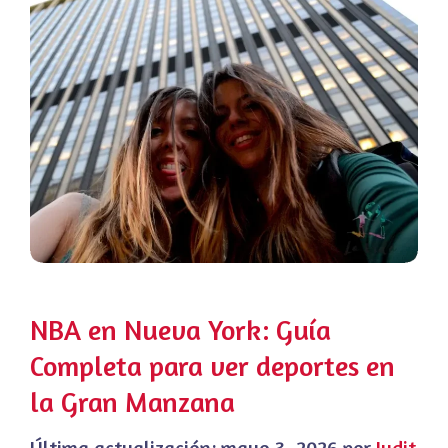
NBA en Nueva York: Guía
Completa para ver deportes en
la Gran Manzana
Última actualización:
mayo 3, 2026
por
Judit