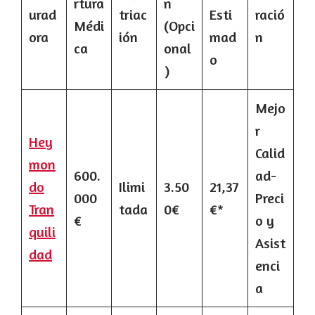
rtura
n
urad
triac
Esti
ració
Médi
(Opci
ora
ión
mad
n
ca
onal
o
)
Mejo
r
Hey
Calid
mon
600.
ad-
do
Ilimi
3.50
21,37
000
Preci
Tran
tada
0€
€*
€
o y
quili
Asist
dad
enci
a