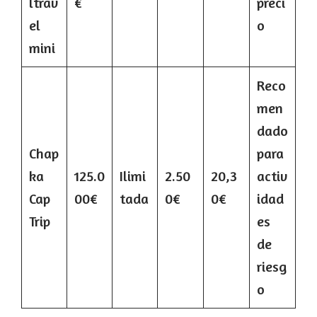
ltrav
€
preci
el
o
mini
Reco
men
dado
Chap
para
ka
125.0
Ilimi
2.50
20,3
activ
Cap
00€
tada
0€
0€
idad
Trip
es
de
riesg
o