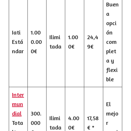
Buen
a
opci
Iati
1.00
ón
Ilimi
1.00
24,4
Está
0.00
com
tada
0€
9€
ndar
0€
plet
a y
flexi
ble
Inter
mun
El
dial
300.
mejo
Ilimi
4.00
17,58
Tota
000
r
tada
0€
€ *