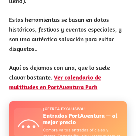
lleno).
Estas herramientas se basan en datos
históricos, festivos y eventos especiales, y
son una auténtica salvación para evitar
disgustos..
Aquí os dejamos con una, que lo suele
clavar bastante.
Ver calendario de
multitudes en PortAventura Park
¡OFERTA EXCLUSIVA!
Entradas PortAventura — al
mejor precio
Compra ya tus entradas oficiales y