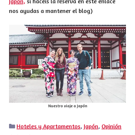
Japón,
si hacéis la reserva en este enlace
nos ayudas a mantener el blog)
Nuestro viaje a Japón
Categorías
Hoteles y Apartamentos
,
Japón
,
Opinión