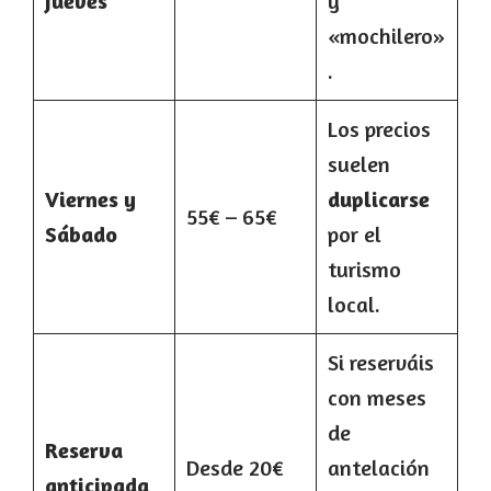
Jueves
y
«mochilero»
.
Los precios
suelen
Viernes y
duplicarse
55€ – 65€
Sábado
por el
turismo
local.
Si reserváis
con meses
de
Reserva
Desde 20€
antelación
anticipada