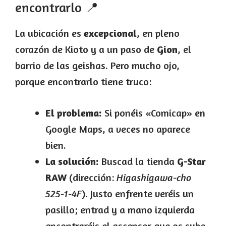
encontrarlo 📍
La ubicación es
excepcional
, en pleno
corazón de Kioto y a un paso de
Gion
, el
barrio de las geishas. Pero mucho ojo,
porque encontrarlo tiene truco:
El problema:
Si ponéis «Comicap» en
Google Maps, a veces no aparece
bien.
La solución:
Buscad la tienda
G-Star
RAW
(dirección:
Higashigawa-cho
525-1-4F
). Justo enfrente veréis un
pasillo; entrad y a mano izquierda
encontraréis el ascensor que os sube