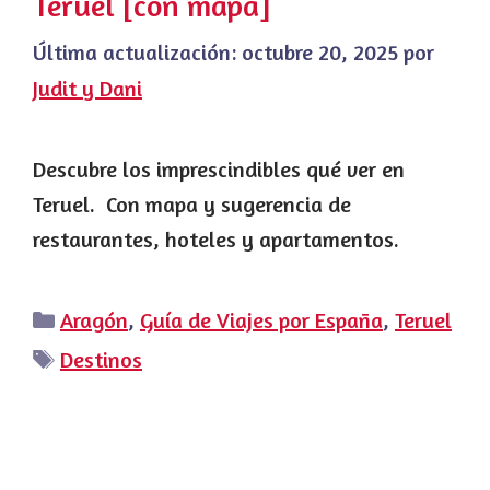
Teruel [con mapa]
Última actualización:
octubre 20, 2025
por
Judit y Dani
Descubre los imprescindibles qué ver en
Teruel. Con mapa y sugerencia de
restaurantes, hoteles y apartamentos.
Categorías
Aragón
,
Guía de Viajes por España
,
Teruel
Etiquetas
Destinos