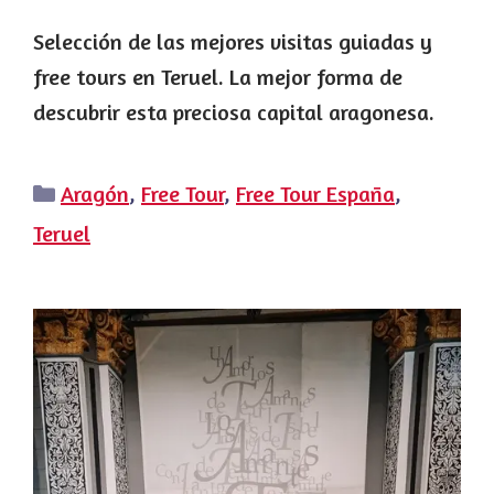
Selección de las mejores visitas guiadas y
free tours en Teruel. La mejor forma de
descubrir esta preciosa capital aragonesa.
Categorías
Aragón
,
Free Tour
,
Free Tour España
,
Teruel