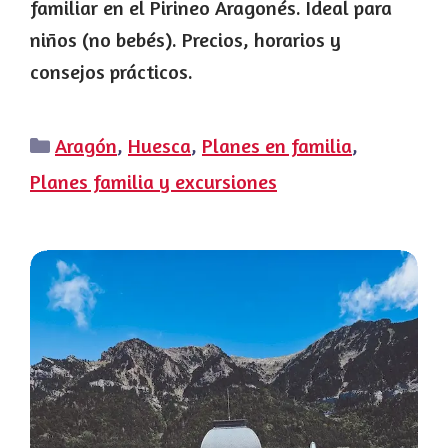
familiar en el Pirineo Aragonés. Ideal para
niños (no bebés). Precios, horarios y
consejos prácticos.
Categorías
Aragón
,
Huesca
,
Planes en familia
,
Planes familia y excursiones