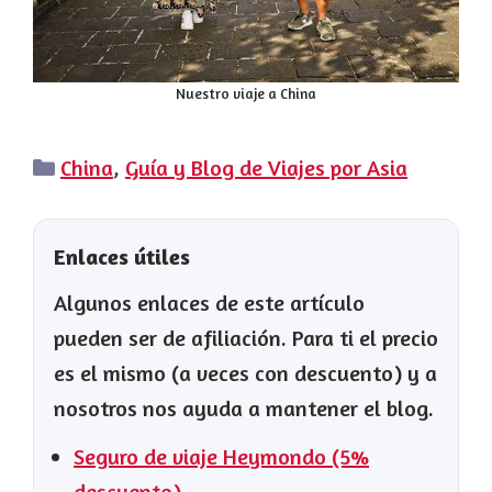
Nuestro viaje a China
Categorías
China
,
Guía y Blog de Viajes por Asia
Enlaces útiles
Algunos enlaces de este artículo
pueden ser de afiliación. Para ti el precio
es el mismo (a veces con descuento) y a
nosotros nos ayuda a mantener el blog.
Seguro de viaje Heymondo (5%
descuento)