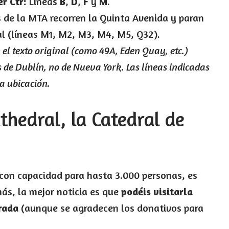
r Ctr:
Líneas
B
,
D
,
F
y
M
.
 de la MTA recorren la Quinta Avenida y paran
al (líneas M1, M2, M3, M4, M5, Q32).
el texto original (como 49A, Eden Quay, etc.)
 de Dublín, no de Nueva York. Las líneas indicadas
ta ubicación.
athedral, la Catedral de
o, con capacidad para hasta 3.000 personas, es
ás, la mejor noticia es que
podéis visitarla
rada
(aunque se agradecen los donativos para