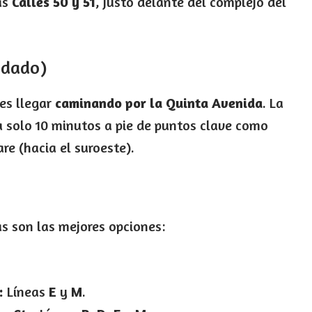
as
Calles 50 y 51
, justo delante del complejo del
ndado)
 es llegar
caminando por la Quinta Avenida
. La
a solo 10 minutos a pie de puntos clave como
re (hacia el suroeste).
tas son las mejores opciones:
:
Líneas
E
y
M
.