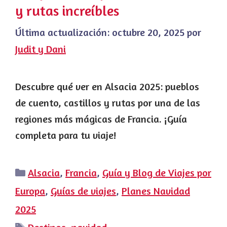
y rutas increíbles
Última actualización:
octubre 20, 2025
por
Judit y Dani
Descubre qué ver en Alsacia 2025: pueblos
de cuento, castillos y rutas por una de las
regiones más mágicas de Francia. ¡Guía
completa para tu viaje!
Categorías
Alsacia
,
Francia
,
Guía y Blog de Viajes por
Europa
,
Guías de viajes
,
Planes Navidad
2025
Etiquetas