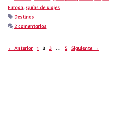
Europa
,
Guías de viajes
Etiquetas
Destinos
2 comentarios
Página
Página
Página
Página
←
Anterior
1
2
3
…
5
Siguiente
→