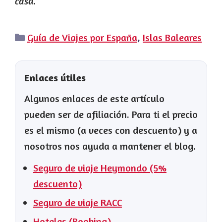
casa.
Categorías
Guía de Viajes por España
,
Islas Baleares
Enlaces útiles
Algunos enlaces de este artículo
pueden ser de afiliación. Para ti el precio
es el mismo (a veces con descuento) y a
nosotros nos ayuda a mantener el blog.
Seguro de viaje Heymondo (5%
descuento)
Seguro de viaje RACC
Hoteles (Booking)