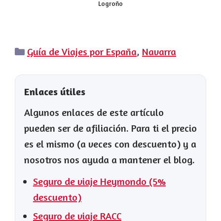
Logroño
Categorías
Guía de Viajes por España
,
Navarra
Enlaces útiles
Algunos enlaces de este artículo
pueden ser de afiliación. Para ti el precio
es el mismo (a veces con descuento) y a
nosotros nos ayuda a mantener el blog.
Seguro de viaje Heymondo (5%
descuento)
Seguro de viaje RACC